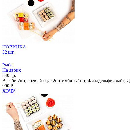
НОВИНКА
32 шт.
Рыба
На двоих
840 гр.
Васаби 2шт, соевый соус 2шт имбирь 1шт, Филадельфия лайт, Да
990 Р
ХОЧУ