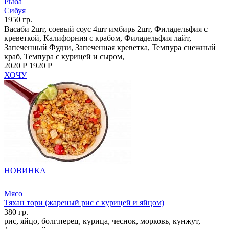
Рыба
Сибуя
1950 гр.
Васаби 2шт, соевый соус 4шт имбирь 2шт, Филадельфия с
креветкой, Калифорния с крабом, Филадельфия лайт,
Запеченный Фудзи, Запеченная креветка, Темпура снежный
краб, Темпура с курицей и сыром,
2020 Р
1920 Р
ХОЧУ
НОВИНКА
Мясо
Тяхан тори (жареный рис с курицей и яйцом)
380 гр.
рис, яйцо, болг.перец, курица, чеснок, морковь, кунжут,