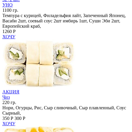
УНО
1100 гр.
Темпура с курицей, Филадельфия лайт, Запеченный Японец,
Васаби 2шт, соевый соус 2шт имбирь 1шт, Суши Эби 2шт,
Европейский краб,
1260 Р
ХОЧУ
АКЦИЯ
Чиз
220 гр.
Нори, Огурцы, Рис, Сыр сливочный, Сыр плавленный, Соус
Сырный,
350 Р
300 Р
ХОЧУ