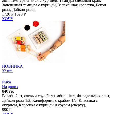
2шт, Темпура спайси с курицей, Темпура снежный краб,
Запеченная темпура с курицей, Запеченная креветка, Бекон
ролл, Дайкон ролл,
1720 Р
1620 Р
ХОЧУ
НОВИНКА
32 шт.
Рыба
На двоих
840 гр.
Васаби 2шт, соевый соус 2шт имбирь 1шт, Филадельфия лайт,
Дайкон ролл 1/2, Калифорния с крабом 1/2, Классика с
огурцом, Классика с курицей и соусом (сверху),
990 Р