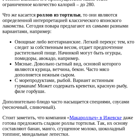
ограниченное количество калорий – до 280.
Что же касается
роллов из тортильи
, то они являются
определенной интерпретацией классического японского
лакомства. Сегодня повара предлагают их самыми разными
вариантами, например:
Овощные либо вегетарианские. Легкий перекус тем, кто
следит за собственным весом, отдает предпочтение
растительной пище. Начинкой могут быть огурцы,
помидоры, авокадо, например.
Мясные. Довольно сытный вид, основой которого
являются курица, ветчина, бекон. Часто мясо
дополняется нежным сыром.
С морепродуктами, рыбой. Вариант истинным
гурманам! Может содержать креветки, красную рыбу,
филе горбуши.
Дополнительно блюдо часто насыщается специями, соусами
(чесночный, сливочный).
Стоит заметить, что компания «
Макароллыч» в Ижевске
даже
готова предложить сладкие роллы тортилья. Так, их основу
составляют банан, манго, сгущенное молоко, шоколадный
топпинг, миндальные лепестки.