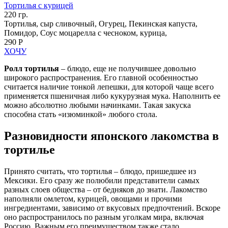
Тортилья с курицей
220 гр.
Тортилья, сыр сливочный, Огурец, Пекинская капуста,
Помидор, Соус моцарелла с чесноком, курица,
290 Р
ХОЧУ
Ролл тортилья
– блюдо, еще не получившее довольно
широкого распространения. Его главной особенностью
считается наличие тонкой лепешки, для которой чаще всего
применяется пшеничная либо кукурузная мука. Наполнить ее
можно абсолютно любыми начинками. Такая закуска
способна стать «изюминкой» любого стола.
Разновидности японского лакомства в
тортилье
Принято считать, что тортилья – блюдо, пришедшее из
Мексики. Его сразу же полюбили представители самых
разных слоев общества – от бедняков до знати. Лакомство
наполняли омлетом, курицей, овощами и прочими
ингредиентами, зависимо от вкусовых предпочтений. Вскоре
оно распространилось по разным уголкам мира, включая
Россию. Важным его преимуществом также стало