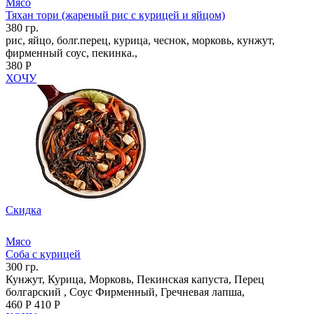
Мясо
Тяхан тори (жареный рис с курицей и яйцом)
380 гр.
рис, яйцо, болг.перец, курица, чеснок, морковь, кунжут,
фирменный соус, пекинка.,
380 Р
ХОЧУ
Скидка
Мясо
Соба с курицей
300 гр.
Кунжут, Курица, Морковь, Пекинская капуста, Перец
болгарский , Соус Фирменный, Гречневая лапша,
460 Р
410 Р