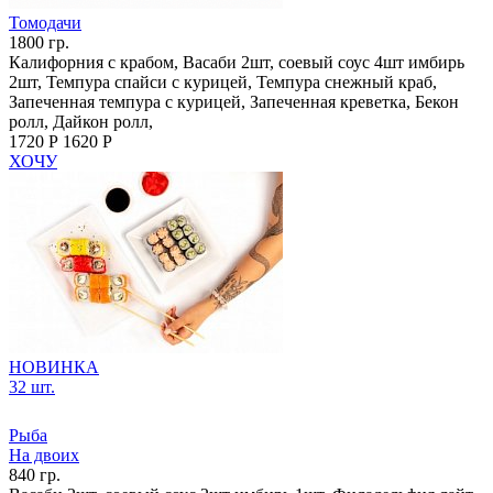
Томодачи
1800 гр.
Калифорния с крабом, Васаби 2шт, соевый соус 4шт имбирь
2шт, Темпура спайси с курицей, Темпура снежный краб,
Запеченная темпура с курицей, Запеченная креветка, Бекон
ролл, Дайкон ролл,
1720 Р
1620 Р
ХОЧУ
НОВИНКА
32 шт.
Рыба
На двоих
840 гр.