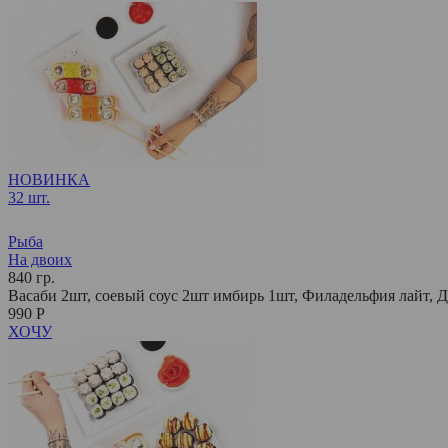
НОВИНКА
32 шт.
Рыба
На двоих
840 гр.
Васаби 2шт, соевый соус 2шт имбирь 1шт, Филадельфия лайт, Да
990 Р
ХОЧУ