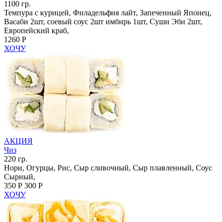
1100 гр.
Темпура с курицей, Филадельфия лайт, Запеченный Японец,
Васаби 2шт, соевый соус 2шт имбирь 1шт, Суши Эби 2шт,
Европейский краб,
1260 Р
ХОЧУ
АКЦИЯ
Чиз
220 гр.
Нори, Огурцы, Рис, Сыр сливочный, Сыр плавленный, Соус
Сырный,
350 Р
300 Р
ХОЧУ