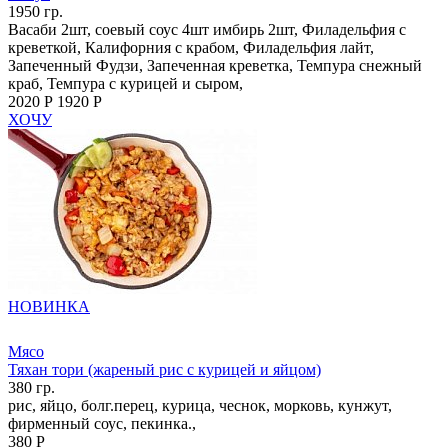
1950 гр.
Васаби 2шт, соевый соус 4шт имбирь 2шт, Филадельфия с
креветкой, Калифорния с крабом, Филадельфия лайт,
Запеченный Фудзи, Запеченная креветка, Темпура снежный
краб, Темпура с курицей и сыром,
2020 Р
1920 Р
ХОЧУ
НОВИНКА
Мясо
Тяхан тори (жареный рис с курицей и яйцом)
380 гр.
рис, яйцо, болг.перец, курица, чеснок, морковь, кунжут,
фирменный соус, пекинка.,
380 Р