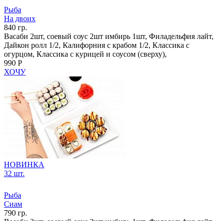
Рыба
На двоих
840 гр.
Васаби 2шт, соевый соус 2шт имбирь 1шт, Филадельфия лайт,
Дайкон ролл 1/2, Калифорния с крабом 1/2, Классика с
огурцом, Классика с курицей и соусом (сверху),
990 Р
ХОЧУ
НОВИНКА
32 шт.
Рыба
Сиам
790 гр.