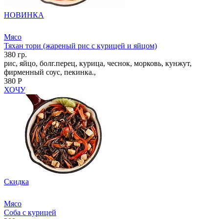
НОВИНКА
Мясо
Тяхан тори (жареный рис с курицей и яйцом)
380 гр.
рис, яйцо, болг.перец, курица, чеснок, морковь, кунжут,
фирменный соус, пекинка.,
380 Р
ХОЧУ
Скидка
Мясо
Соба с курицей