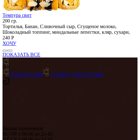
Темпура свит
200 гр.
Тортилья, Банан, Сливочный сыр, Сгущеное молоко,
Шоколадный топпинг, миндальные лепестки, кляр, сухари,
240 Р
ХОЧУ
ПОКАЗАТЬ ВСЕ
8(3412)271-999
271-999
+7(3412)271-999
Заказы принимаем
ВС-ЧТ с 09-00 до 21-45
ПТ-СБ с 09-00 до 22-45