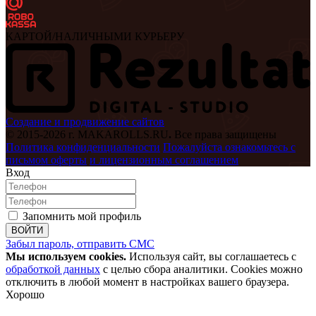
КАРТОЙ/НАЛИЧНЫМИ КУРЬЕРУ
Создание и продвижение сайтов
© 2015-2026 г. MAKAROLLS.RU
.
Все права защищены
Политика конфиденциальности
Пожалуйста ознакомьтесь с
письмом оферты
и лицензионным соглашением
Вход
Запомнить мой профиль
ВОЙТИ
Забыл пароль, отправить СМС
Мы используем cookies.
Используя сайт, вы соглашаетесь с
обработкой данных
с целью сбора аналитики. Cookies можно
отключить в любой момент в настройках вашего браузера.
Хорошо