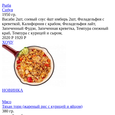
Рыба
Сибуя
1950 гр.
Васаби 2шт, соевый соус 4шт имбирь 2шт, Филадельфия с
креветкой, Калифорния с крабом, Филадельфия лайт,
Запеченный Фудзи, Запеченная креветка, Темпура снежный
краб, Темпура с курицей и сыром,
2020 Р
1920 Р
ХОЧУ
НОВИНКА
Мясо
Тяхан тори (жареный рис с курицей и яйцом)
380 гр.