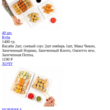
40 шт.
Куба
1400 гр.
Васаби 2шт, соевый соус 2шт имбирь 1шт, Мака Чикен,
Запеченный Норико, Запеченный Киото, Омлетто new,
Запеченная Пеппа,
1190 Р
ХОЧУ
НОВИНКА