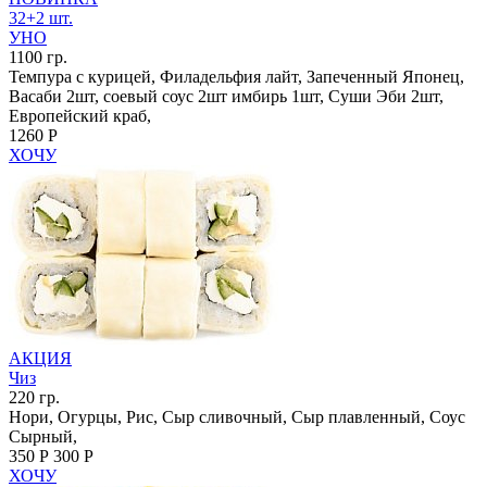
32+2 шт.
УНО
1100 гр.
Темпура с курицей, Филадельфия лайт, Запеченный Японец,
Васаби 2шт, соевый соус 2шт имбирь 1шт, Суши Эби 2шт,
Европейский краб,
1260 Р
ХОЧУ
АКЦИЯ
Чиз
220 гр.
Нори, Огурцы, Рис, Сыр сливочный, Сыр плавленный, Соус
Сырный,
350 Р
300 Р
ХОЧУ