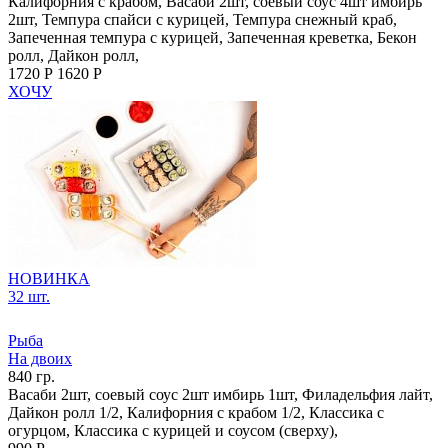
Калифорния с крабом, Васаби 2шт, соевый соус 4шт имбирь
2шт, Темпура спайси с курицей, Темпура снежный краб,
Запеченная темпура с курицей, Запеченная креветка, Бекон
ролл, Дайкон ролл,
1720 Р
1620 Р
ХОЧУ
НОВИНКА
32 шт.
Рыба
На двоих
840 гр.
Васаби 2шт, соевый соус 2шт имбирь 1шт, Филадельфия лайт,
Дайкон ролл 1/2, Калифорния с крабом 1/2, Классика с
огурцом, Классика с курицей и соусом (сверху),