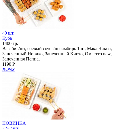
40 шт.
Куба
1400 гр.
Васаби 2шт, соевый соус 2шт имбирь 1шт, Мака Чикен,
Запеченный Норико, Запеченный Киото, Омлетто new,
Запеченная Пеппа,
1190 Р
ХОЧУ
НОВИНКА
32+2 шт.