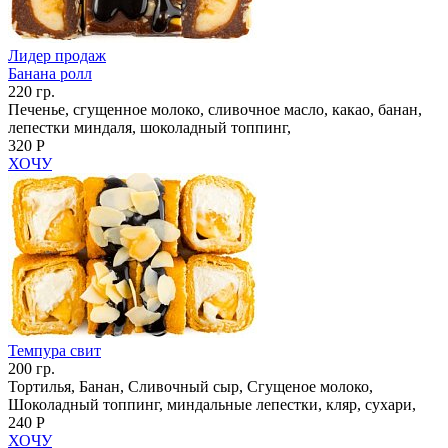
Лидер продаж
Банана ролл
220 гр.
Печенье, сгущенное молоко, сливочное масло, какао, банан,
лепестки миндаля, шоколадный топпинг,
320 Р
ХОЧУ
Темпура свит
200 гр.
Тортилья, Банан, Сливочный сыр, Сгущеное молоко,
Шоколадный топпинг, миндальные лепестки, кляр, сухари,
240 Р
ХОЧУ