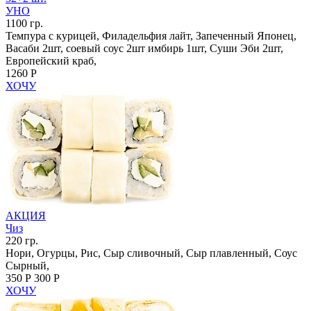
УНО
1100 гр.
Темпура с курицей, Филадельфия лайт, Запеченный Японец,
Васаби 2шт, соевый соус 2шт имбирь 1шт, Суши Эби 2шт,
Европейский краб,
1260 Р
ХОЧУ
АКЦИЯ
Чиз
220 гр.
Нори, Огурцы, Рис, Сыр сливочный, Сыр плавленный, Соус
Сырный,
350 Р
300 Р
ХОЧУ