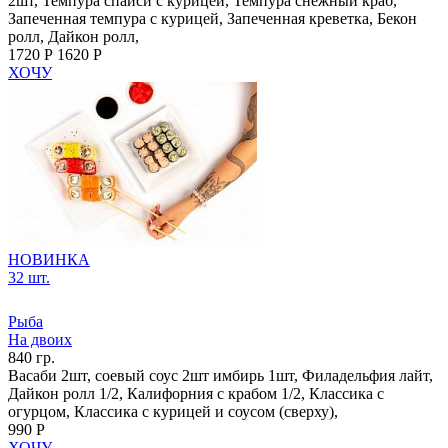
2шт, Темпура спайси с курицей, Темпура снежный краб,
Запеченная темпура с курицей, Запеченная креветка, Бекон
ролл, Дайкон ролл,
1720 Р
1620 Р
ХОЧУ
НОВИНКА
32 шт.
Рыба
На двоих
840 гр.
Васаби 2шт, соевый соус 2шт имбирь 1шт, Филадельфия лайт,
Дайкон ролл 1/2, Калифорния с крабом 1/2, Классика с
огурцом, Классика с курицей и соусом (сверху),
990 Р
ХОЧУ