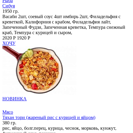
Рыба
Сибуя
1950 гр.
Васаби 2шт, соевый соус 4шт имбирь 2шт, Филадельфия с
креветкой, Калифорния с крабом, Филадельфия лайт,
Запеченный Фудзи, Запеченная креветка, Темпура снежный
краб, Темпура с курицей и сыром,
2020 Р
1920 Р
ХОЧУ
НОВИНКА
Мясо
Тяхан тори (жареный рис с курицей и яйцом)
380 гр.
рис, яйцо, болг.перец, курица, чеснок, морковь, кунжут,