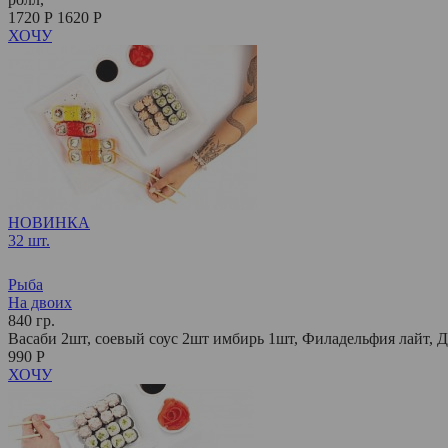
1720 Р
1620 Р
ХОЧУ
НОВИНКА
32 шт.
Рыба
На двоих
840 гр.
Васаби 2шт, соевый соус 2шт имбирь 1шт, Филадельфия лайт, Да
990 Р
ХОЧУ