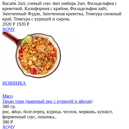
Васаби 2шт, соевый соус 4шт имбирь 2шт, Филадельфия с
креветкой, Калифорния с крабом, Филадельфия лайт,
Запеченный Фудзи, Запеченная креветка, Темпура снежный
краб, Темпура с курицей и сыром,
2020 Р
1920 Р
ХОЧУ
НОВИНКА
Мясо
Тяхан тори (жареный рис с курицей и яйцом)
380 гр.
рис, яйцо, болг.перец, курица, чеснок, морковь, кунжут,
фирменный соус, пекинка.,
380 Р
ХОЧУ