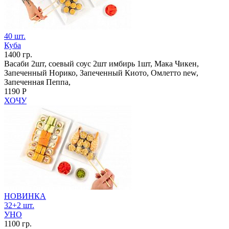
40 шт.
Куба
1400 гр.
Васаби 2шт, соевый соус 2шт имбирь 1шт, Мака Чикен,
Запеченный Норико, Запеченный Киото, Омлетто new,
Запеченная Пеппа,
1190 Р
ХОЧУ
НОВИНКА
32+2 шт.
УНО
1100 гр.