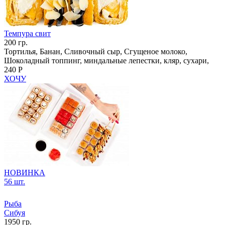
Темпура свит
200 гр.
Тортилья, Банан, Сливочный сыр, Сгущеное молоко,
Шоколадный топпинг, миндальные лепестки, кляр, сухари,
240 Р
ХОЧУ
НОВИНКА
56 шт.
Рыба
Сибуя
1950 гр.