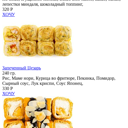
лепестки миндаля, шоколадный топпинг,
320 Р
ХОЧУ
Запеченный Цезарь
240 гр.
Рис, Маме нори, Курица во фритюре, Пекинка, Помидор,
Сырный соус, Лук криспи, Соус Японец,
330 Р
ХОЧУ