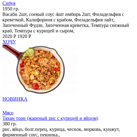
Сибуя
1950 гр.
Васаби 2шт, соевый соус 4шт имбирь 2шт, Филадельфия с
креветкой, Калифорния с крабом, Филадельфия лайт,
Запеченный Фудзи, Запеченная креветка, Темпура снежный
краб, Темпура с курицей и сыром,
2020 Р
1920 Р
ХОЧУ
НОВИНКА
Мясо
Тяхан тори (жареный рис с курицей и яйцом)
380 гр.
рис, яйцо, болг.перец, курица, чеснок, морковь, кунжут,
фирменный соус, пекинка.,