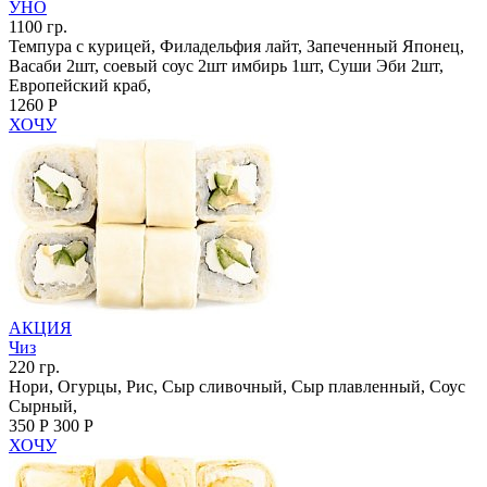
УНО
1100 гр.
Темпура с курицей, Филадельфия лайт, Запеченный Японец,
Васаби 2шт, соевый соус 2шт имбирь 1шт, Суши Эби 2шт,
Европейский краб,
1260 Р
ХОЧУ
АКЦИЯ
Чиз
220 гр.
Нори, Огурцы, Рис, Сыр сливочный, Сыр плавленный, Соус
Сырный,
350 Р
300 Р
ХОЧУ